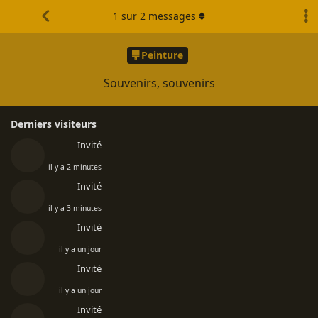
1
sur
2
messages
Peinture
Souvenirs, souvenirs
Derniers visiteurs
Invité
il y a 2 minutes
Invité
il y a 3 minutes
Invité
il y a un jour
Invité
il y a un jour
Invité