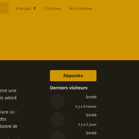
Français
S'inscrire
Se connecter
Répondre
Derniers visiteurs
peint une
Invité
ais adoré
il y a 8 heures
vre ici :
Invité
’or.
il y a 2 jours
ctaient de
Invité