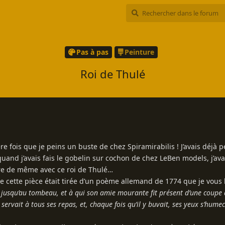
Pas à pas
Peinture
Roi de Thulé
e fois que je peins un buste de chez Spiramirabilis ! J’avais déjà 
quand j’avais fais le gobelin sur cochon de chez LeBen models, j’av
être de même avec ce roi de Thulé…
ue cette pièce était tirée d’un poème allemand de 1774 que je vous li
èle jusqu’au tombeau, et à qui son amie mourante fit présent d’une coupe d
n servait à tous ses repas, et, chaque fois qu’il y buvait, ses yeux s’hume