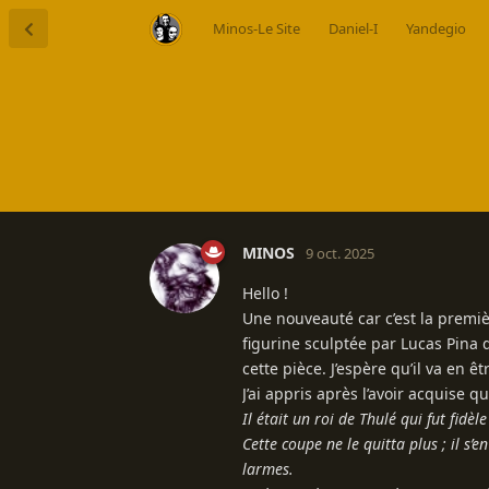
Minos-Le Site
Daniel-I
Yandegio
MINOS
9 oct. 2025
Hello !
Une nouveauté car c’est la premièr
figurine sculptée par Lucas Pina 
cette pièce. J’espère qu’il va en 
J’ai appris après l’avoir acquise q
Il était un roi de Thulé qui fut fid
Cette coupe ne le quitta plus ; il s’e
larmes.