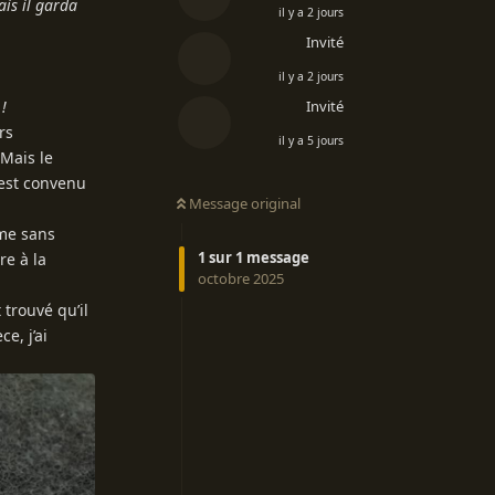
ais il garda
il y a 2 jours
Invité
il y a 2 jours
 !
Invité
rs
il y a 5 jours
 Mais le
 est convenu
Message original
ême sans
1
sur
1
message
re à la
octobre 2025
 trouvé qu’il
e, j’ai