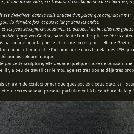
her, il compta ses villes, ses trésors, et les abandonna à ses héritiers, m
 de ses chevaliers, dans la salle antique d’un palais que baignait la mer.
 pour la dernière fois, et puis le lança dans les ondes.
e, et ses yeux s’éteignirent soudain… Et, depuis, il ne but plus une goutte
ohann Wolfgang von Goethe, sans doute l’un des plus célèbres auteu
is passionné pour la poésie et encore moins pour celle de Goethe.
toute mon attention et je l’ai commandé dans le délai des 48H qui
e désormais célèbre marque.
hanté par cette sculpture, elle dégage quelque chose de puissant m
te, il y a peu de travail car le moulage est très bon et déjà très prop
is en train de confectionner quelques socles à cette date, et il s’est
é et qui correspondait presque parfaitement à la courbure de la pièc