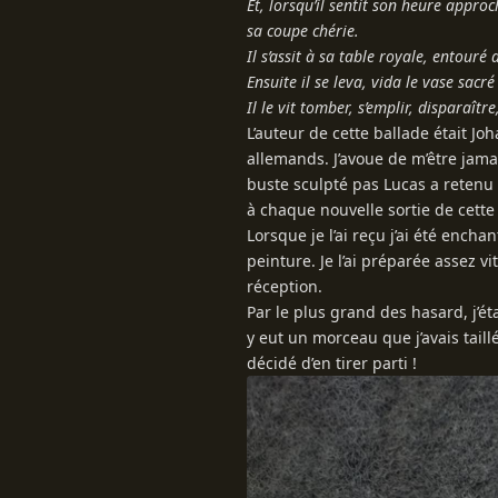
Et, lorsqu’il sentit son heure approc
sa coupe chérie.
Il s’assit à sa table royale, entouré
Ensuite il se leva, vida le vase sacré
Il le vit tomber, s’emplir, disparaîtr
L’auteur de cette ballade était J
allemands. J’avoue de m’être jama
buste sculpté pas Lucas a retenu 
à chaque nouvelle sortie de cett
Lorsque je l’ai reçu j’ai été enc
peinture. Je l’ai préparée assez vi
réception.
Par le plus grand des hasard, j’éta
y eut un morceau que j’avais taill
décidé d’en tirer parti !