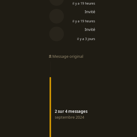
il y a 19 heures
Invité
il y a 19 heures
Invité
il y a 3 jours
Message original
2
sur
4
messages
septembre 2024