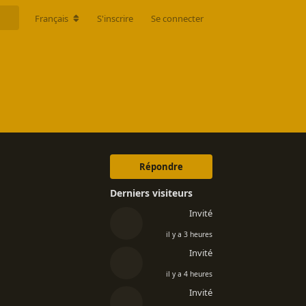
Français
S'inscrire
Se connecter
Répondre
Derniers visiteurs
Invité
il y a 3 heures
Invité
il y a 4 heures
Invité