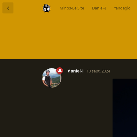
Minos-Le Site
Daniel-I
Yandegio
daniel-i
10 sept. 2024