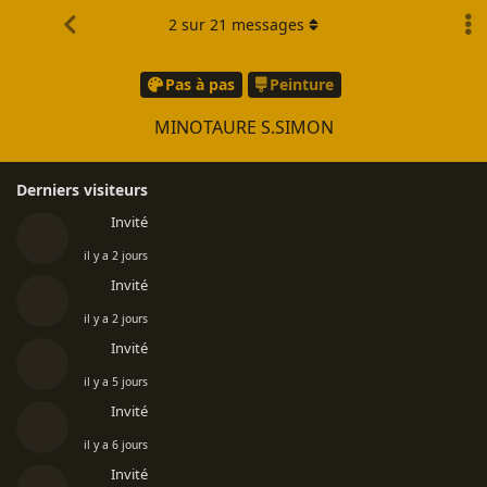
2
sur
21
messages
Pas à pas
Peinture
MINOTAURE S.SIMON
Derniers visiteurs
Invité
il y a 2 jours
Invité
il y a 2 jours
Invité
il y a 5 jours
Invité
il y a 6 jours
Invité