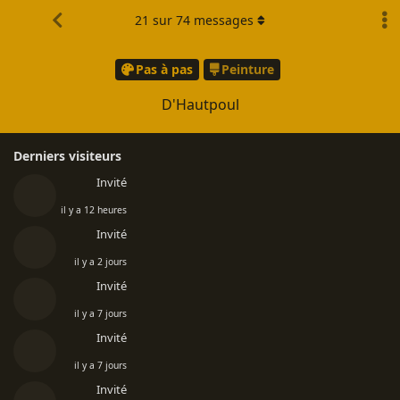
21
sur
74
messages
Pas à pas
Peinture
D'Hautpoul
Derniers visiteurs
Invité
il y a 12 heures
Invité
il y a 2 jours
Invité
il y a 7 jours
Invité
il y a 7 jours
Invité