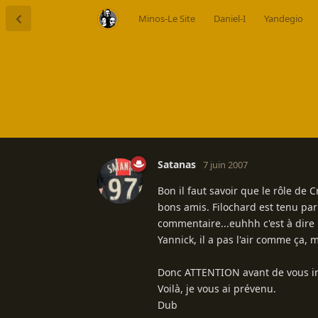
Minos-Le Site
Daniel-I
Yandegio
Satanas
7 juin 2007
Bon il faut savoir que le rôle de C
bons amis. Filochard est tenu par 
commentaire...euhhh c'est à dire u
Yannick, il a pas l'air comme ça, m
Donc ATTENTION avant de vous insc
Voilà, je vous ai prévenu.
Dub