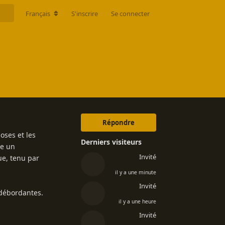
Français
S'inscrire
Se connecter
Répondre
hoses et les
Derniers visiteurs
re un
Invité
ue, tenu par
il y a une minute
Invité
 débordantes.
il y a une heure
Invité