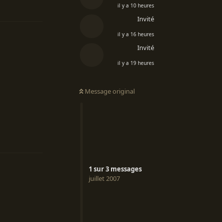
Répondre
il y a 10 heures
Invité
il y a 16 heures
Invité
il y a 19 heures
Message original
Répondre
1
sur
3
messages
juillet 2007