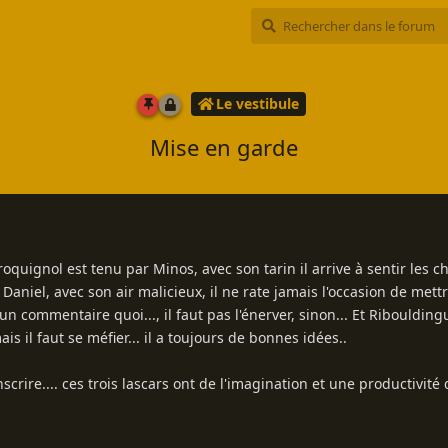
Le vestibule
Mise en garde
roquignol est tenu par Minos, avec son tarin il arrive à sentir les c
Daniel, avec son air malicieux, il ne rate jamais l'occasion de mett
n commentaire quoi..., il faut pas l'énerver, sinon... Et Riboulding
ais il faut se méfier... il a toujours de bonnes idées..
rire.... ces trois lascars ont de l'imagination et une productivité