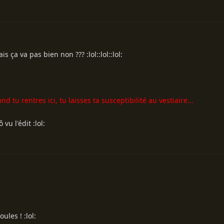
is ça va pas bien non ??? :lol::lol::lol:
nd tu rentres ici, tu laisses ta susceptibilité au vestiaire...
u l'édit :lol:
ules ! :lol: